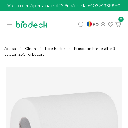
Vrei o ofertă personalizată? Sună-ne la +40374336850
0

RO
Acasa
Clean
Role hartie
Prosoape hartie albe 3
straturi 250 foi Lucart