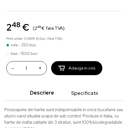
48
2
€
48
(2
€ fara TVA)
Pret unitar: 0.0099 €/buc (fara TVA)
rola - 250 buc
bax - 1500 buc
-
+
Adauga in cos
Descriere
Specificatii
Prosoapele din hartie sunt indispensabile in orice bucatarie sau
atunci cand situatia scapa de sub control. Produse in Italia, cu
hartie de inalta calitate din 3 straturi, sunt 100% biodegradabile