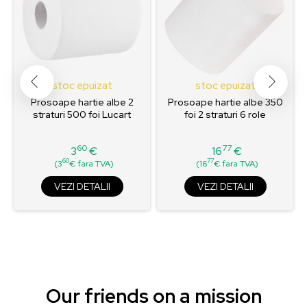
stoc epuizat
stoc epuizat
Prosoape hartie albe 2
Prosoape hartie albe 350
straturi 500 foi Lucart
foi 2 straturi 6 role
60
77
3
€
16
€
Pret
Pret
60
77
(3
€ fara TVA)
(16
€ fara TVA)
VEZI DETALII
VEZI DETALII
Our friends on a mission