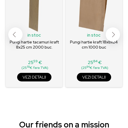
in stoc
in stoc
Pungi hartie tacamuri kraft
Pungi hartie kraft 18x8x24
8x25 cm 2000 buc.
cm 1000 buc
59
84
25
€
25
€
Pret
Pret
59
84
(25
€ fara TVA)
(25
€ fara TVA)
VEZI DETALII
VEZI DETALII
Our friends on a mission