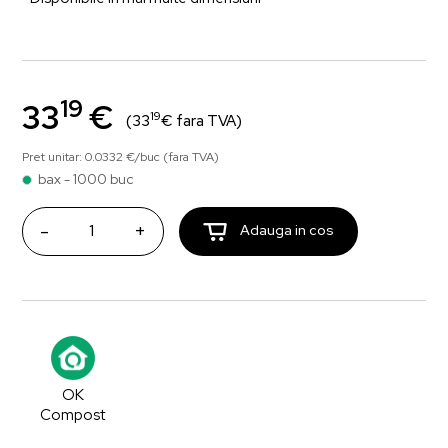
19
33
€
19
(33
€ fara TVA)
Pret unitar: 0.0332 €/buc (fara TVA)
bax - 1000 buc
-
+
Adauga in cos
OK
Compost