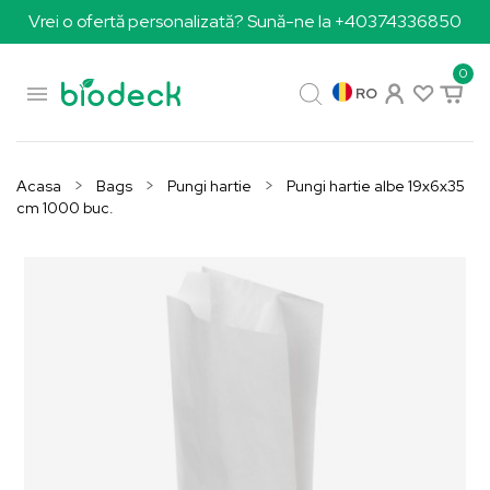
Vrei o ofertă personalizată? Sună-ne la +40374336850
0

RO
Acasa
Bags
Pungi hartie
Pungi hartie albe 19x6x35
cm 1000 buc.