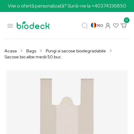
Vrei o ofertă personalizată? Sună-ne la +40374336850
0

RO
Acasa
Bags
Pungi si sacose biodegradabile
Sacose bio albe medii 50 buc.