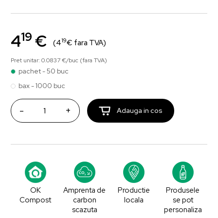
19
4
€
19
(4
€ fara TVA)
Pret unitar: 0.0837 €/buc (fara TVA)
pachet - 50 buc
bax - 1000 buc
-
+
Adauga in cos
OK
Amprenta de
Productie
Produsele
Compost
carbon
locala
se pot
scazuta
personaliza