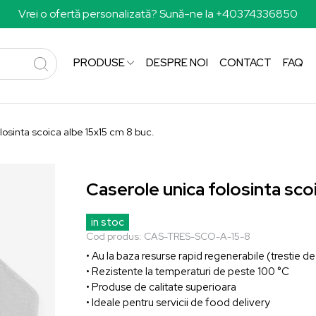
Vrei o ofertă personalizată? Sună-ne la +40374336850
PRODUSE
DESPRE NOI
CONTACT
FAQ
losinta scoica albe 15x15 cm 8 buc.
Caserole unica folosinta scoi
in stoc
Cod produs:
CAS-TRES-SCO-A-15-8
• Au la baza resurse rapid regenerabile (trestie d
• Rezistente la temperaturi de peste 100 °C
• Produse de calitate superioara
• Ideale pentru servicii de food delivery