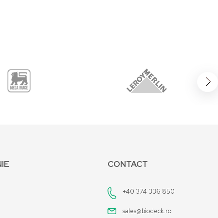
IE
CONTACT
+40 374 336 850
sales@biodeck.ro