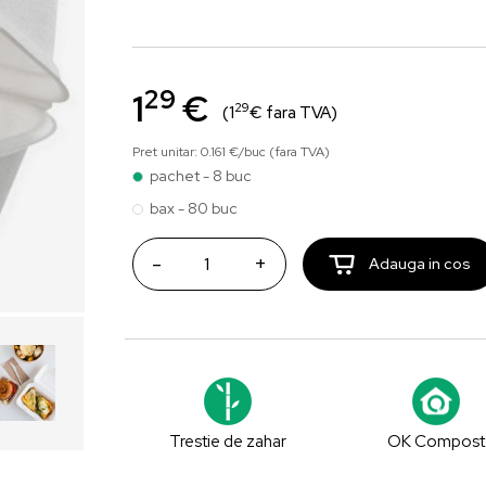
29
1
€
29
(1
€ fara TVA)
Pret unitar: 0.161 €/buc (fara TVA)
pachet - 8 buc
bax - 80 buc
-
+
Adauga in cos
Trestie de zahar
OK Compost