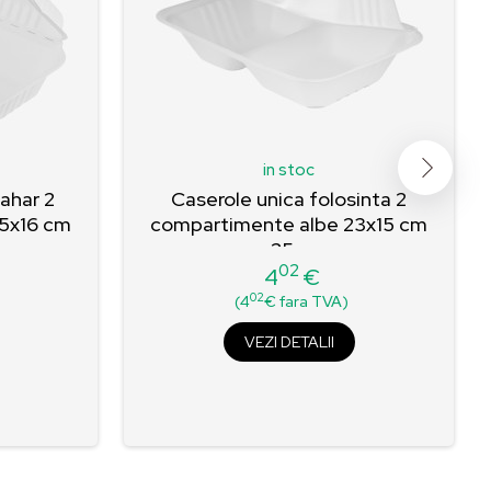
in stoc
zahar 2
Caserole unica folosinta 2
5x16 cm
compartimente albe 23x15 cm
25...
02
4
€
Pret
02
(4
€ fara TVA)
VEZI DETALII