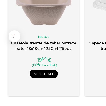
in stoc
Caserole trestie de zahar patrate
Capace P
natur 18x18cm 1250ml 75buc
tr
64
19
€
Pret
64
(19
€ fara TVA)
VEZI DETALII