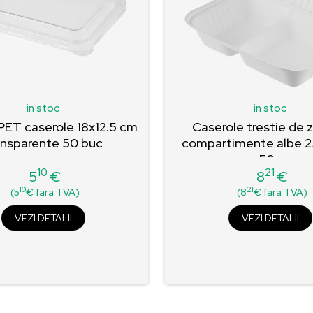
in stoc
in stoc
ET caserole 18x12.5 cm
Caserole trestie de 
ansparente 50 buc
compartimente albe 2
50...
10
21
5
€
8
€
Pret
Pret
10
21
(5
€ fara TVA)
(8
€ fara TVA)
VEZI DETALII
VEZI DETALII